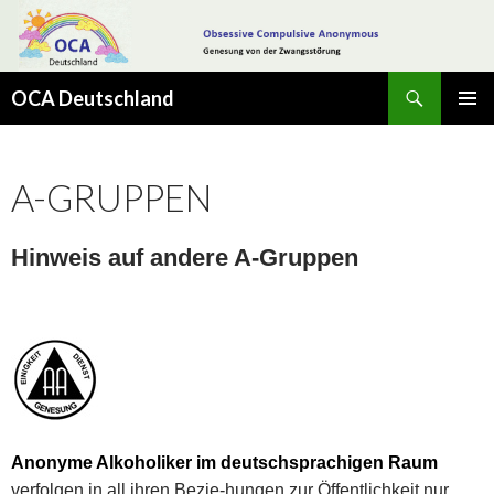
Suchen
OCA Deutschland
SPRINGE
PRIMÄR
ZUM
MENÜ
INHALT
A-GRUPPEN
Hinweis auf andere A-Gruppen
Anonyme Alkoholiker im deutschsprachigen Raum
verfolgen in all ihren Bezie-hungen zur Öffentlichkeit nur